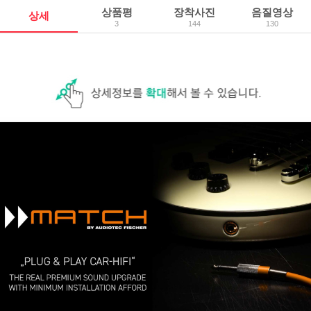
상품평
장착사진
음질영상
상세
3
144
130