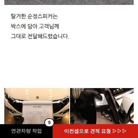
9
연관차량 작업
이컨셉으로 견적 요청 ▷▷▷